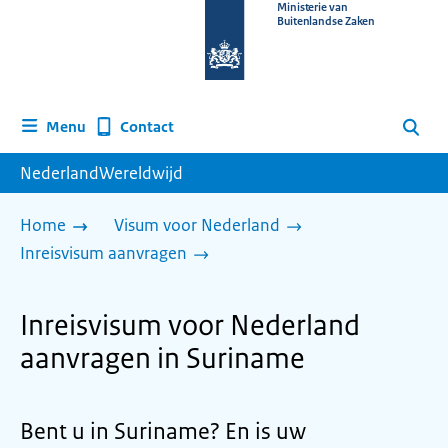
Naar
Ministerie van
Buitenlandse Zaken
de
homepage
van
www.nederlandwereldwijd.nl
Contact
Menu
Zoeken
NederlandWereldwijd
Home
Visum voor Nederland
Inreisvisum aanvragen
Inreisvisum voor Nederland
aanvragen in Suriname
Bent u in Suriname? En is uw