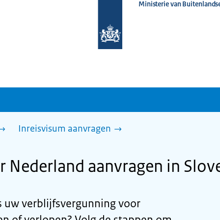
Ministerie van Buitenlands
Naar
de
homepage
van
www.nederlandwereldwijd.nl
Inreisvisum aanvragen
r Nederland aanvragen in Slov
is uw verblijfsvergunning voor
len of verlopen? Volg de stappen om