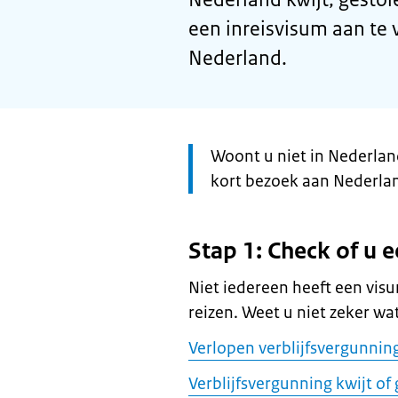
een inreisvisum aan te 
Nederland.
Let
Woont u niet in Nederlan
op:
kort bezoek aan Nederla
Stap 1: Check of u 
Niet iedereen heeft een vi
reizen. Weet u niet zeker wa
Verlopen verblijfsvergunnin
Verblijfsvergunning kwijt of