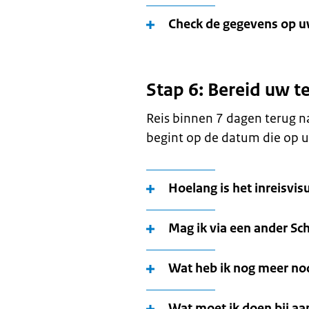
Check de gegevens op 
Stap 6: Bereid uw t
Reis binnen 7 dagen terug n
begint op de datum die op u
Hoelang is het inreisvi
Mag ik via een ander Sc
Wat heb ik nog meer nod
Wat moet ik doen bij a