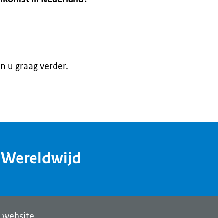
en u graag verder.
dWereldwijd
 website