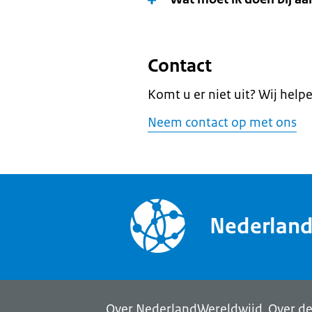
Contact
Komt u er niet uit? Wij help
Neem contact op met ons
Nederlan
Over NederlandWereldwijd
Over de