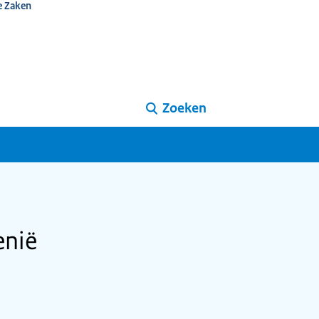
e Zaken
Zoeken
enië