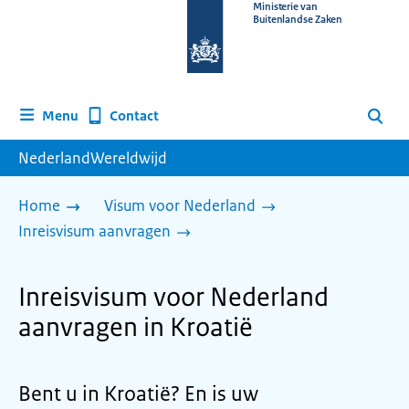
Naar
Ministerie van
Buitenlandse Zaken
de
homepage
van
www.nederlandwereldwijd.nl
Contact
Menu
Zoeken
NederlandWereldwijd
Home
Visum voor Nederland
Inreisvisum aanvragen
Inreisvisum voor Nederland
aanvragen in Kroatië
Bent u in Kroatië? En is uw