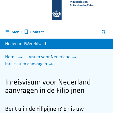
Naar
Ministerie van
Buitenlandse Zaken
de
homepage
van
www.nederlandwereldwijd.nl
Contact
Menu
Zoeken
NederlandWereldwijd
Home
Visum voor Nederland
Inreisvisum aanvragen
Inreisvisum voor Nederland
aanvragen in de Filipijnen
Bent u in de Filipijnen? En is uw