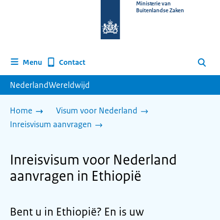
Naar
Ministerie van
Buitenlandse Zaken
de
homepage
van
www.nederlandwereldwijd.nl
Contact
Menu
Zoeken
NederlandWereldwijd
Home
Visum voor Nederland
Inreisvisum aanvragen
Inreisvisum voor Nederland
aanvragen in Ethiopië
Bent u in Ethiopië? En is uw