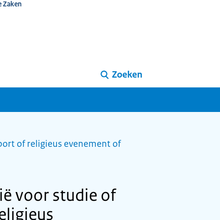
e Zaken
Zoeken
port of religieus evenement of
ë voor studie of
eligieus