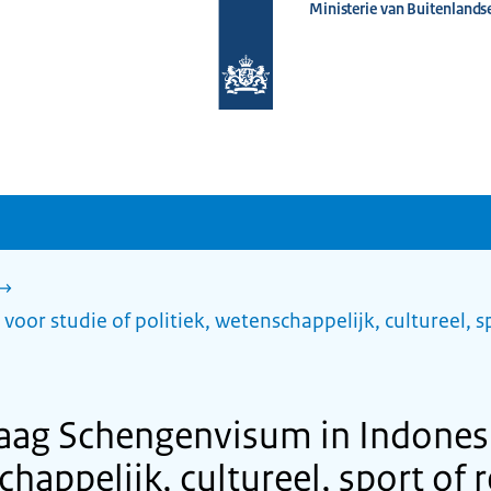
Ministerie van Buitenlands
Naar
de
homepage
van
www.nederlandwereldwijd.nl
oor studie of politiek, wetenschappelijk, cultureel, s
raag Schengenvisum in Indonesi
chappelijk, cultureel, sport of r