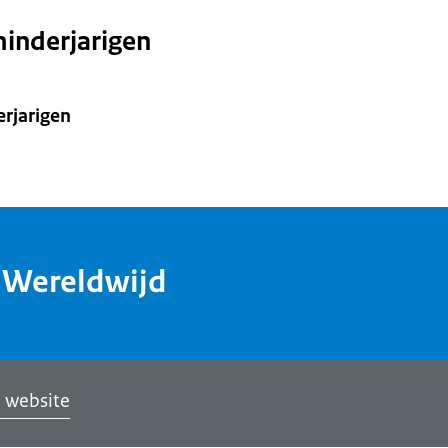
inderjarigen
rjarigen
dWereldwijd
 website