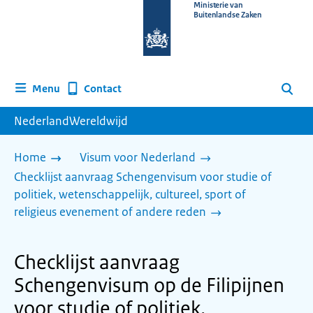
Naar
Ministerie van
Buitenlandse Zaken
de
homepage
van
www.nederlandwereldwijd.nl
Contact
Menu
Zoeken
NederlandWereldwijd
Home
Visum voor Nederland
Checklijst aanvraag Schengenvisum voor studie of
politiek, wetenschappelijk, cultureel, sport of
religieus evenement of andere reden
Checklijst aanvraag
Schengenvisum op de Filipijnen
voor studie of politiek,