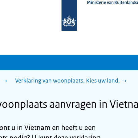
Ministerie van Buitenlands
Naar
de
homepage
van
www.nederlandwereldwijd.nl
n
Verklaring van woonplaats. Kies uw land.
woonplaats aanvragen in Viet
ont u in Vietnam en heeft u een
ts nodig? U kunt deze verklaring