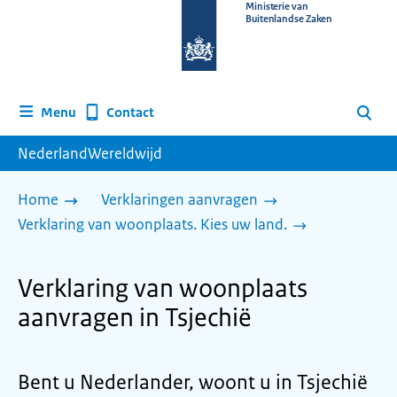
Naar
Ministerie van
Buitenlandse Zaken
de
homepage
van
www.nederlandwereldwijd.nl
Contact
Menu
Zoeken
NederlandWereldwijd
Home
Verklaringen aanvragen
Verklaring van woonplaats. Kies uw land.
Verklaring van woonplaats
aanvragen in Tsjechië
Bent u Nederlander, woont u in Tsjechië