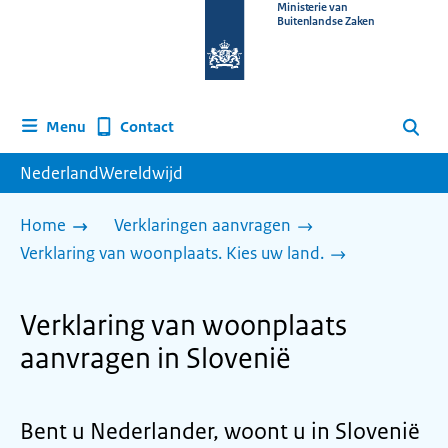
Naar
Ministerie van
Buitenlandse Zaken
de
homepage
van
www.nederlandwereldwijd.nl
Contact
Menu
Zoeken
NederlandWereldwijd
Home
Verklaringen aanvragen
Verklaring van woonplaats. Kies uw land.
Verklaring van woonplaats
aanvragen in Slovenië
Bent u Nederlander, woont u in Slovenië