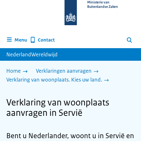
Naar
Ministerie van
Buitenlandse Zaken
de
homepage
van
www.nederlandwereldwijd.nl
Contact
Menu
Zoeken
NederlandWereldwijd
Home
Verklaringen aanvragen
Verklaring van woonplaats. Kies uw land.
Verklaring van woonplaats
aanvragen in Servië
Bent u Nederlander, woont u in Servië en