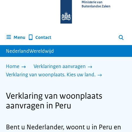
Naar
Ministerie van
Buitenlandse Zaken
de
homepage
van
www.nederlandwereldwijd.nl
Contact
Menu
Zoeken
NederlandWereldwijd
Home
Verklaringen aanvragen
Verklaring van woonplaats. Kies uw land.
Verklaring van woonplaats
aanvragen in Peru
Bent u Nederlander, woont u in Peru en