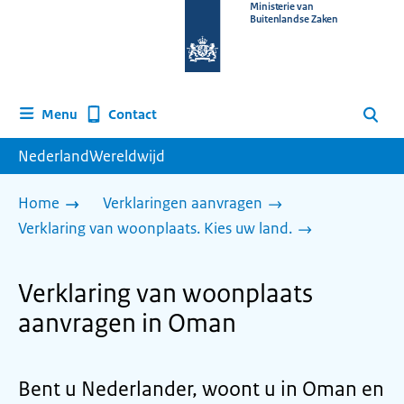
Naar
Ministerie van
Buitenlandse Zaken
de
homepage
van
www.nederlandwereldwijd.nl
Contact
Menu
Zoeken
NederlandWereldwijd
Home
Verklaringen aanvragen
Verklaring van woonplaats. Kies uw land.
Verklaring van woonplaats
aanvragen in Oman
Bent u Nederlander, woont u in Oman en