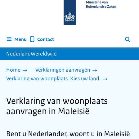
Naar
Ministerie van
Buitenlandse Zaken
de
homepage
van
www.nederlandwereldwijd.nl
Contact
Menu
Zoeken
NederlandWereldwijd
Home
Verklaringen aanvragen
Verklaring van woonplaats. Kies uw land.
Verklaring van woonplaats
aanvragen in Maleisië
Bent u Nederlander, woont u in Maleisië