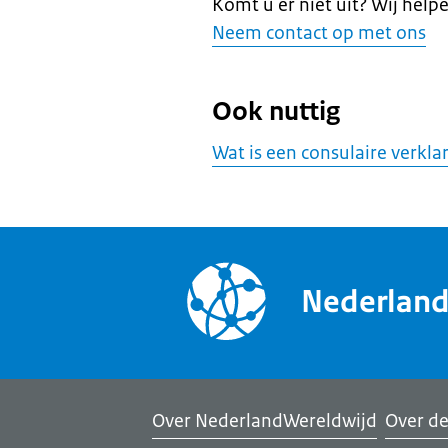
Komt u er niet uit? Wij help
Neem contact op met ons
Ook nuttig
Wat is een consulaire verkla
Nederlan
Over NederlandWereldwijd
Over de