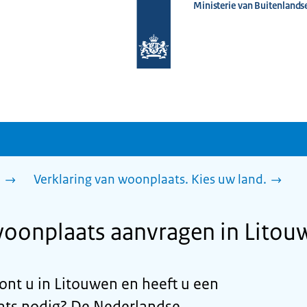
Ministerie van Buitenlands
Naar
de
homepage
van
www.nederlandwereldwijd.nl
n
Verklaring van woonplaats. Kies uw land.
woonplaats aanvragen in Litou
ont u in Litouwen en heeft u een
ats nodig? De Nederlandse