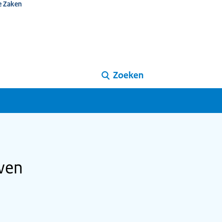
e Zaken
Zoeken
wen