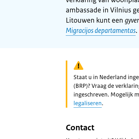
ambassade in Vilnius gee
Litouwen kunt een
gyve
Migracijos departamentas
.
Waarschuwing:
Staat u in Nederland inge
(BRP)? Vraag de verklari
ingeschreven. Mogelijk 
legaliseren
.
Contact