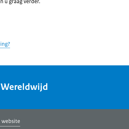
en u graag verder.
ring?
dWereldwijd
 website