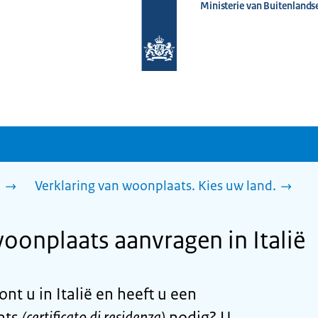
Ministerie van Buitenlands
Naar
de
homepage
van
www.nederlandwereldwijd.nl
n
Verklaring van woonplaats. Kies uw land.
woonplaats aanvragen in Italië
nt u in Italië en heeft u een
ats
(certificato di residenza)
nodig? U