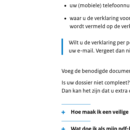
uw (mobiele) telefoonn
waar u de verklaring voor
wordt vermeld op de verk
Let
Wilt u de verklaring per 
op:
uw e-mail. Vergeet dan n
Voeg de benodigde documente
Is uw dossier niet compleet? O
Dan kan het zijn dat u extr
Hoe maak ik een veilige 
Wat doe ik als mijn pdf-