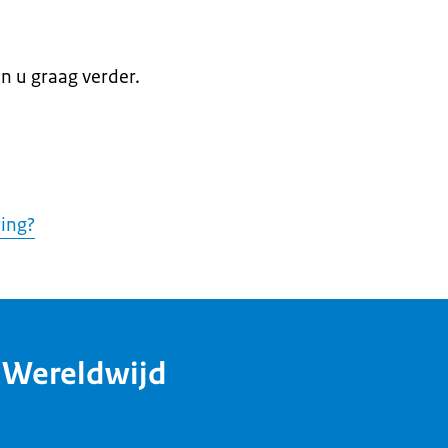
en u graag verder.
ring?
dWereldwijd