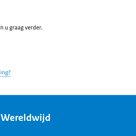
en u graag verder.
ring?
dWereldwijd