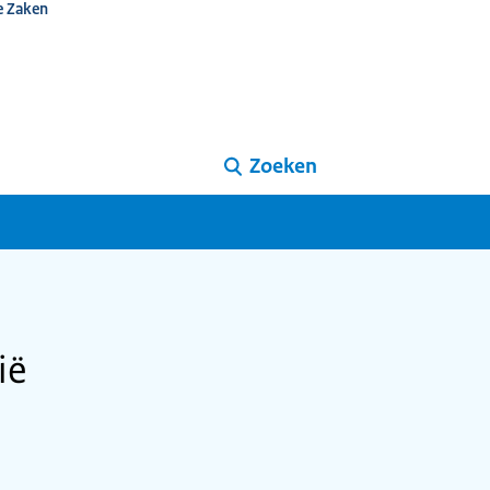
e Zaken
Zoeken
ië