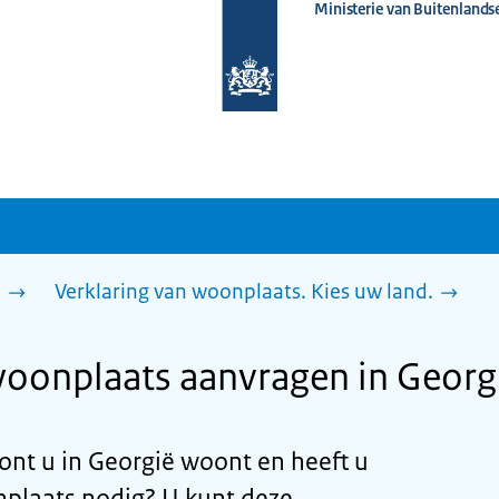
Ministerie van Buitenlands
Naar
de
homepage
van
www.nederlandwereldwijd.nl
n
Verklaring van woonplaats. Kies uw land.
woonplaats aanvragen in Georg
ont u in Georgië woont en heeft u
nplaats nodig? U kunt deze