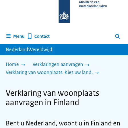
Naar
Ministerie van
Buitenlandse Zaken
de
homepage
van
www.nederlandwereldwijd.nl
Contact
Menu
Zoeken
NederlandWereldwijd
Home
Verklaringen aanvragen
Verklaring van woonplaats. Kies uw land.
Verklaring van woonplaats
aanvragen in Finland
Bent u Nederland, woont u in Finland en