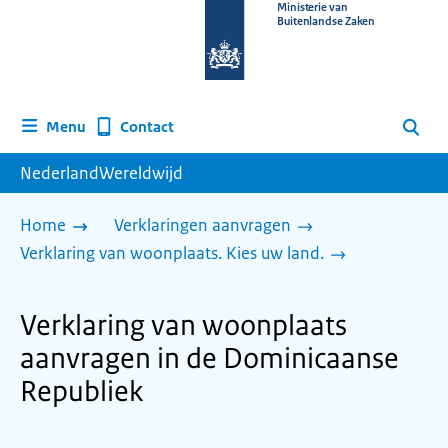
Naar
Ministerie van
Buitenlandse Zaken
de
homepage
van
www.nederlandwereldwijd.nl
Contact
Menu
Zoeken
NederlandWereldwijd
Home
Verklaringen aanvragen
Verklaring van woonplaats. Kies uw land.
Verklaring van woonplaats
aanvragen in de Dominicaanse
Republiek