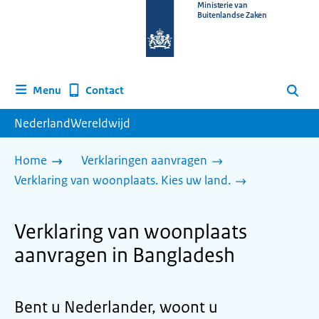
Naar
Ministerie van
Buitenlandse Zaken
de
homepage
van
www.nederlandwereldwijd.nl
Contact
Menu
Zoeken
NederlandWereldwijd
Home
Verklaringen aanvragen
Verklaring van woonplaats. Kies uw land.
Verklaring van woonplaats
aanvragen in Bangladesh
Bent u Nederlander, woont u