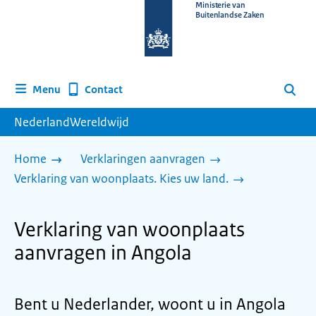
Naar
Ministerie van
Buitenlandse Zaken
de
homepage
van
www.nederlandwereldwijd.nl
Contact
Menu
Zoeken
NederlandWereldwijd
Home
Verklaringen aanvragen
Verklaring van woonplaats. Kies uw land.
Verklaring van woonplaats
aanvragen in Angola
Bent u Nederlander, woont u in Angola