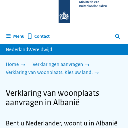
Naar
Ministerie van
Buitenlandse Zaken
de
homepage
van
www.nederlandwereldwijd.nl
Contact
Menu
Zoeken
NederlandWereldwijd
Home
Verklaringen aanvragen
Verklaring van woonplaats. Kies uw land.
Verklaring van woonplaats
aanvragen in Albanië
Bent u Nederlander, woont u in Albanië