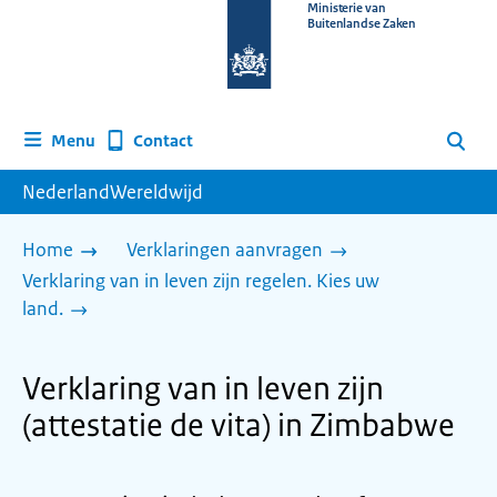
Naar
Ministerie van
Buitenlandse Zaken
de
homepage
van
www.nederlandwereldwijd.nl
Contact
Menu
Zoeken
NederlandWereldwijd
Home
Verklaringen aanvragen
Verklaring van in leven zijn regelen. Kies uw
land.
Verklaring van in leven zijn
(attestatie de vita) in Zimbabwe