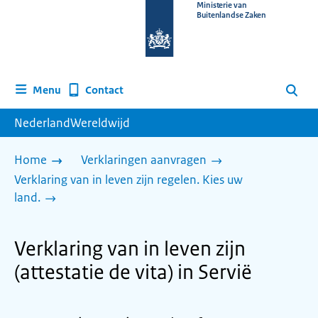
Naar
Ministerie van
Buitenlandse Zaken
de
homepage
van
www.nederlandwereldwijd.nl
Contact
Menu
Zoeken
NederlandWereldwijd
Home
Verklaringen aanvragen
Verklaring van in leven zijn regelen. Kies uw
land.
Verklaring van in leven zijn
(attestatie de vita) in Servië