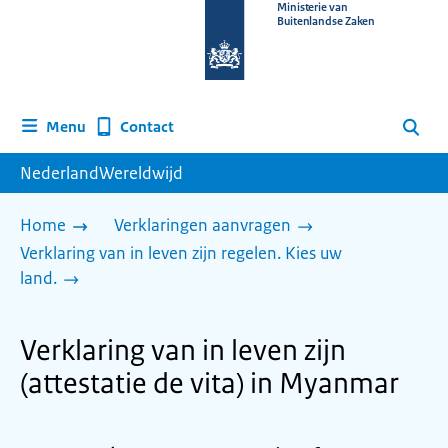
Naar
Ministerie van
Buitenlandse Zaken
de
homepage
van
www.nederlandwereldwijd.nl
Contact
Menu
Zoeken
NederlandWereldwijd
Home
Verklaringen aanvragen
Verklaring van in leven zijn regelen. Kies uw
land.
Verklaring van in leven zijn
(attestatie de vita) in Myanmar