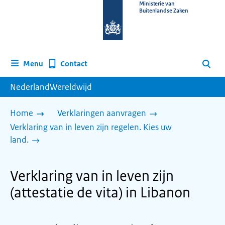
Naar
Ministerie van
Buitenlandse Zaken
de
homepage
van
www.nederlandwereldwijd.nl
Contact
Menu
Zoeken
NederlandWereldwijd
Home
Verklaringen aanvragen
Verklaring van in leven zijn regelen. Kies uw
land.
Verklaring van in leven zijn
(attestatie de vita) in Libanon