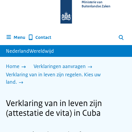
Naar
Ministerie van
Buitenlandse Zaken
de
homepage
van
www.nederlandwereldwijd.nl
Contact
Menu
Zoeken
NederlandWereldwijd
Home
Verklaringen aanvragen
Verklaring van in leven zijn regelen. Kies uw
land.
Verklaring van in leven zijn
(attestatie de vita) in Cuba