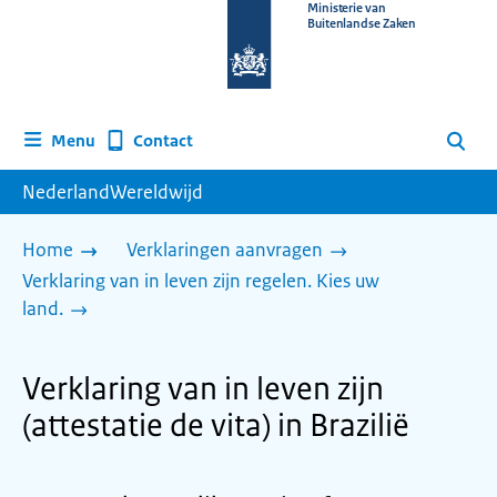
Naar
Ministerie van
Buitenlandse Zaken
de
homepage
van
www.nederlandwereldwijd.nl
Contact
Menu
Zoeken
NederlandWereldwijd
Home
Verklaringen aanvragen
Verklaring van in leven zijn regelen. Kies uw
land.
Verklaring van in leven zijn
(attestatie de vita) in Brazilië