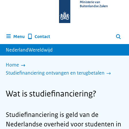
Naar
Ministerie van
Buitenlandse Zaken
de
homepage
van
www.nederlandwereldwijd.nl
Contact
Menu
Zoeken
NederlandWereldwijd
Home
Studiefinanciering ontvangen en terugbetalen
Wat is studiefinanciering?
Studiefinanciering is geld van de
Nederlandse overheid voor studenten in