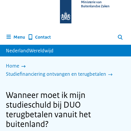
Naar
Ministerie van
Buitenlandse Zaken
de
homepage
van
www.nederlandwereldwijd.nl
Contact
Menu
Zoeken
NederlandWereldwijd
Home
Studiefinanciering ontvangen en terugbetalen
Wanneer moet ik mijn
studieschuld bij DUO
terugbetalen vanuit het
buitenland?