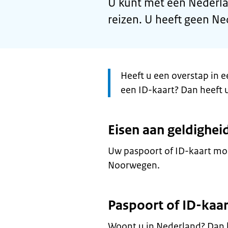
U kunt met een Nederl
reizen. U heeft geen Ne
Let
Heeft u een overstap in e
op:
een ID-kaart? Dan heeft 
Eisen aan geldighei
Uw paspoort of ID-kaart moet
Noorwegen.
Paspoort of ID-kaar
Woont u in Nederland? Dan 