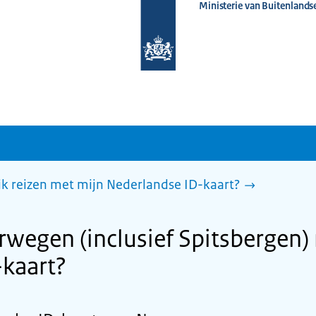
Ministerie van Buitenlands
Naar
de
homepage
van
www.nederlandwereldwijd.nl
ik reizen met mijn Nederlandse ID-kaart?
rwegen (inclusief Spitsbergen)
kaart?