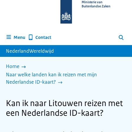
Naar
Ministerie van
Buitenlandse Zaken
de
homepage
van
www.nederlandwereldwijd.nl
Contact
Menu
Zoeken
NederlandWereldwijd
Home
Naar welke landen kan ik reizen met mijn
Nederlandse ID-kaart?
Kan ik naar Litouwen reizen met
een Nederlandse ID-kaart?