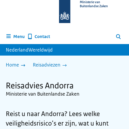
Naar
Ministerie van
Buitenlandse Zaken
de
homepage
van
www.nederlandwereldwijd.nl
Contact
Menu
Zoeken
NederlandWereldwijd
Home
Reisadviezen
Reisadvies Andorra
Ministerie van Buitenlandse Zaken
Reist u naar Andorra? Lees welke
veiligheidsrisico’s er zijn, wat u kunt