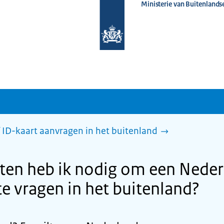
Ministerie van Buitenlands
Naar
de
homepage
van
www.nederlandwereldwijd.nl
 ID-kaart aanvragen in het buitenland
en heb ik nodig om een Neder
te vragen in het buitenland?