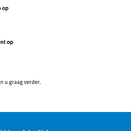
n op
nt op
en u graag verder.