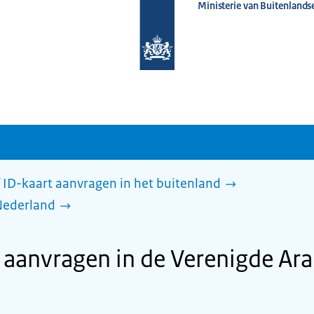
Ministerie van Buitenlands
Naar
de
homepage
van
www.nederlandwereldwijd.nl
 ID-kaart aanvragen in het buitenland
Nederland
anvragen in de Verenigde Ara