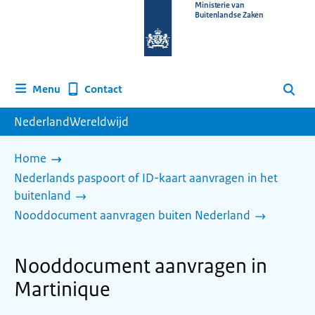
Naar
Ministerie van
Buitenlandse Zaken
de
homepage
van
www.nederlandwereldwijd.nl
Contact
Menu
Zoeken
NederlandWereldwijd
Home
Nederlands paspoort of ID-kaart aanvragen in het
buitenland
Nooddocument aanvragen buiten Nederland
Nooddocument aanvragen in
Martinique