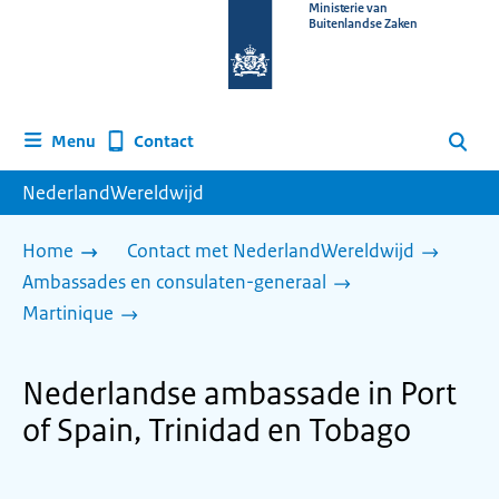
Naar
Ministerie van
Buitenlandse Zaken
de
homepage
van
www.nederlandwereldwijd.nl
Contact
Menu
Zoeken
NederlandWereldwijd
Home
Contact met NederlandWereldwijd
Ambassades en consulaten-generaal
Martinique
Nederlandse ambassade in Port
of Spain, Trinidad en Tobago