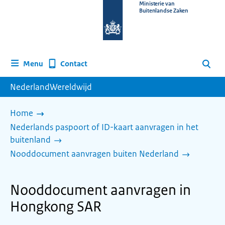
Naar
Ministerie van
Buitenlandse Zaken
de
homepage
van
www.nederlandwereldwijd.nl
Contact
Menu
Zoeken
NederlandWereldwijd
Home
Nederlands paspoort of ID-kaart aanvragen in het
buitenland
Nooddocument aanvragen buiten Nederland
Nooddocument aanvragen in
Hongkong SAR