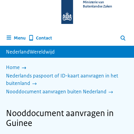
Naar
Ministerie van
Buitenlandse Zaken
de
homepage
van
www.nederlandwereldwijd.nl
Contact
Menu
Zoeken
NederlandWereldwijd
Home
Nederlands paspoort of ID-kaart aanvragen in het
buitenland
Nooddocument aanvragen buiten Nederland
Nooddocument aanvragen in
Guinee