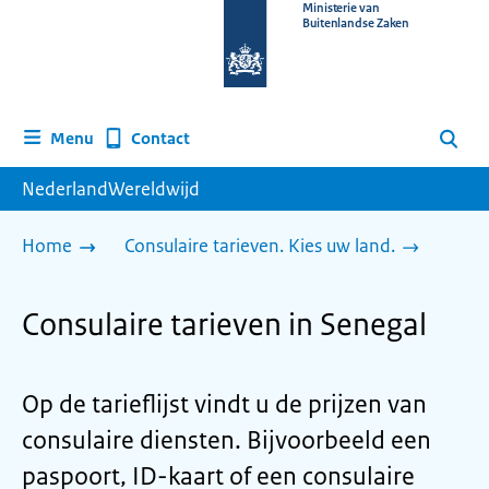
Naar
Ministerie van
Buitenlandse Zaken
de
homepage
van
www.nederlandwereldwijd.nl
Contact
Menu
Zoeken
NederlandWereldwijd
Home
Consulaire tarieven. Kies uw land.
Consulaire tarieven in Senegal
Op de tarieflijst vindt u de prijzen van
consulaire diensten. Bijvoorbeeld een
paspoort, ID-kaart of een consulaire