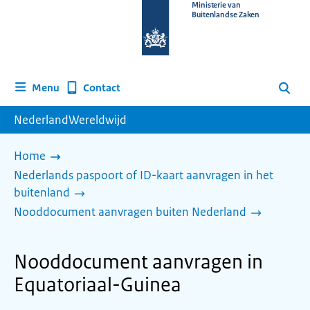
Naar
Ministerie van
Buitenlandse Zaken
de
homepage
van
www.nederlandwereldwijd.nl
Contact
Menu
Zoeken
NederlandWereldwijd
Home
Nederlands paspoort of ID-kaart aanvragen in het
buitenland
Nooddocument aanvragen buiten Nederland
Nooddocument aanvragen in
Equatoriaal-Guinea