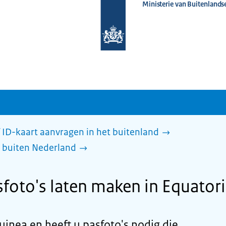
Ministerie van Buitenlands
Naar
de
homepage
van
www.nederlandwereldwijd.nl
 ID-kaart aanvragen in het buitenland
 buiten Nederland
foto's laten maken in Equator
uinea en heeft u pasfoto's nodig die