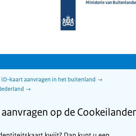
Ministerie van Buitenlands
Naar
de
homepage
van
www.nederlandwereldwijd.nl
 ID-kaart aanvragen in het buitenland
Nederland
anvragen op de Cookeilande
dentiteitskaart kwijt? Dan kunt u een