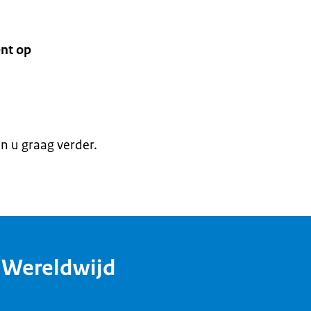
nt op
en u graag verder.
dWereldwijd