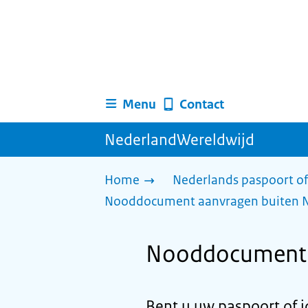
Menu
Contact
NederlandWereldwijd
Home
Nederlands paspoort of
Nooddocument aanvragen buiten 
Nooddocument a
Bent u uw paspoort of i