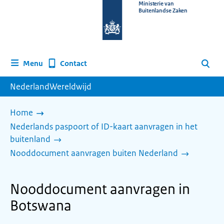
Naar
Ministerie van
Buitenlandse Zaken
de
homepage
van
www.nederlandwereldwijd.nl
Contact
Menu
Zoeken
NederlandWereldwijd
Home
Nederlands paspoort of ID-kaart aanvragen in het
buitenland
Nooddocument aanvragen buiten Nederland
Nooddocument aanvragen in
Botswana