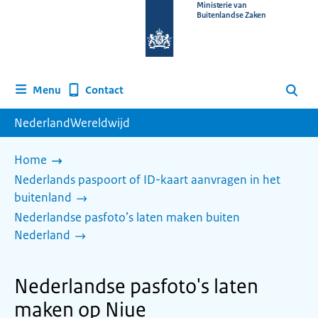
Naar
Ministerie van
Buitenlandse Zaken
de
homepage
van
www.nederlandwereldwijd.nl
Contact
Menu
Zoeken
NederlandWereldwijd
Home
Nederlands paspoort of ID-kaart aanvragen in het
buitenland
Nederlandse pasfoto’s laten maken buiten
Nederland
Nederlandse pasfoto's laten
maken op Niue