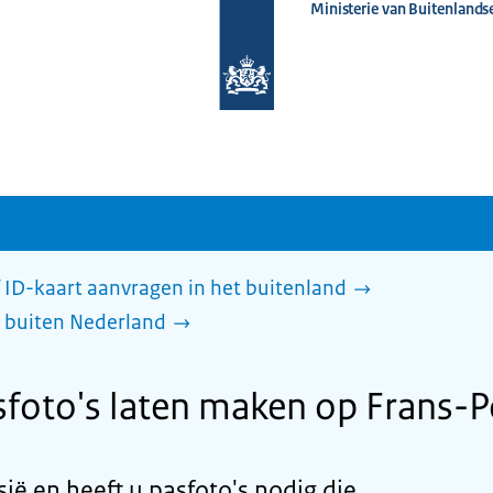
Ministerie van Buitenlands
Naar
de
homepage
van
www.nederlandwereldwijd.nl
 ID-kaart aanvragen in het buitenland
 buiten Nederland
foto's laten maken op Frans-P
ië en heeft u pasfoto's nodig die