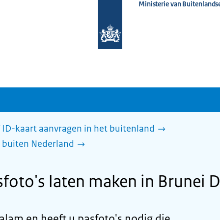
Ministerie van Buitenlands
Naar
de
homepage
van
www.nederlandwereldwijd.nl
 ID-kaart aanvragen in het buitenland
 buiten Nederland
foto's laten maken in Brunei 
alam en heeft u pasfoto's nodig die