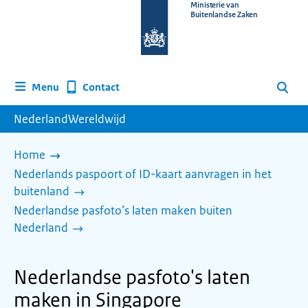
Naar
Ministerie van
Buitenlandse Zaken
de
homepage
van
www.nederlandwereldwijd.nl
Contact
Menu
Zoeken
NederlandWereldwijd
Home
Nederlands paspoort of ID-kaart aanvragen in het
buitenland
Nederlandse pasfoto’s laten maken buiten
Nederland
Nederlandse pasfoto's laten
maken in Singapore