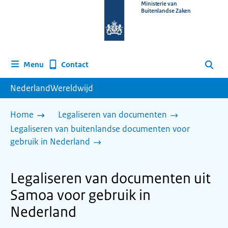
Naar
Ministerie van
Buitenlandse Zaken
de
homepage
van
www.nederlandwereldwijd.nl
Contact
Menu
Zoeken
NederlandWereldwijd
Home
Legaliseren van documenten
Legaliseren van buitenlandse documenten voor
gebruik in Nederland
Legaliseren van documenten uit
Samoa voor gebruik in
Nederland