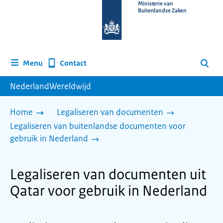
Naar
Ministerie van
Buitenlandse Zaken
de
homepage
van
www.nederlandwereldwijd.nl
Contact
Menu
Zoeken
NederlandWereldwijd
Home
Legaliseren van documenten
Legaliseren van buitenlandse documenten voor
gebruik in Nederland
Legaliseren van documenten uit
Qatar voor gebruik in Nederland